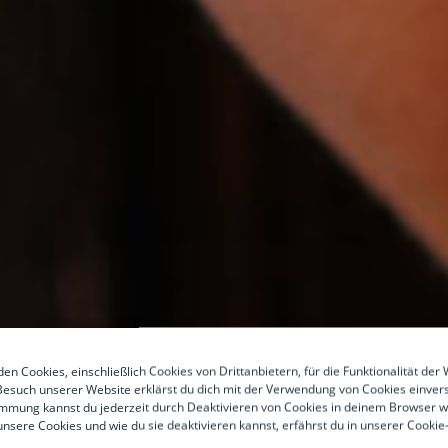
en Cookies, einschließlich Cookies von Drittanbietern, für die Funktionalität der 
esuch unserer Website erklärst du dich mit der Verwendung von Cookies einver
mmung kannst du jederzeit durch Deaktivieren von Cookies in deinem Browser w
nsere Cookies und wie du sie deaktivieren kannst, erfährst du in unserer Cookie-R