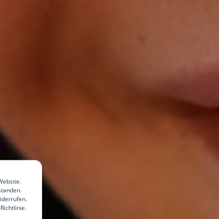
Website.
standen.
iderrufen.
ichtlinie.