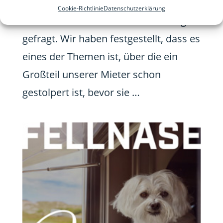
Regelmäßig werden wir von unseren
Cookie-Richtlinie
Datenschutzerklärung
Mietern nach dem Thema Zuladung
gefragt. Wir haben festgestellt, dass es
eines der Themen ist, über die ein
Großteil unserer Mieter schon
gestolpert ist, bevor sie …