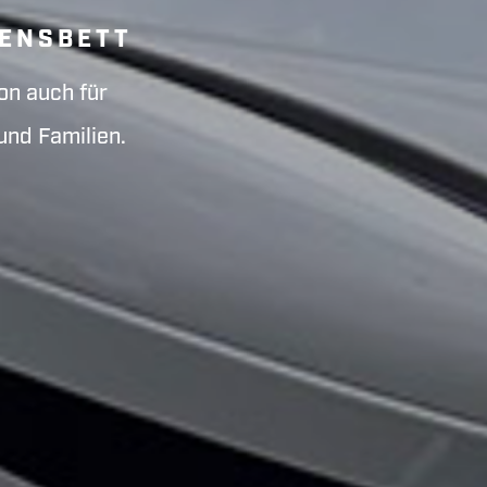
EENSBETT
on auch für
und Familien.