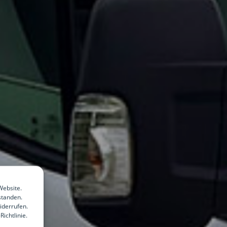
Website.
standen.
iderrufen.
ichtlinie.