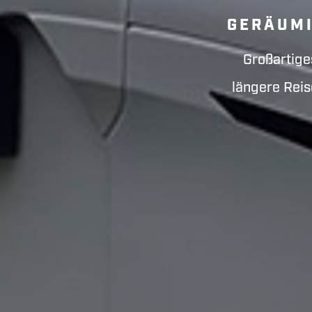
GERÄUMI
Großartige
längere Reis