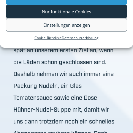
Während des Urlaubs backen wir oft
Nur funktionale Cookies
Brötchen im Omnia Backofen auf, den
Einstellungen anzeigen
du übrigens auch bei uns dazubuchen
kannst. Manchmal kommen wir erst
Cookie-Richtlinie
Datenschutzerklärung
spät an unserem ersten Ziel an, wenn
die Läden schon geschlossen sind.
Deshalb nehmen wir auch immer eine
Packung Nudeln, ein Glas
Tomatensauce sowie eine Dose
Hühner-Nudel-Suppe mit, damit wir
uns dann trotzdem noch ein schnelles
Abendessen zaubern können. Doch