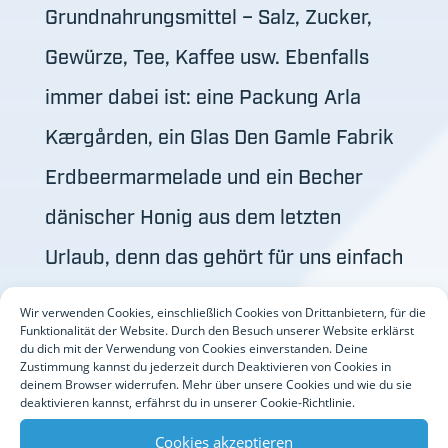
Grundnahrungsmittel – Salz, Zucker,
Gewürze, Tee, Kaffee usw. Ebenfalls
immer dabei ist: eine Packung Arla
Kærgården, ein Glas Den Gamle Fabrik
Erdbeermarmelade und ein Becher
dänischer Honig aus dem letzten
Urlaub, denn das gehört für uns einfach
zum Frühstück dazu. So ist das erste
Wir verwenden Cookies, einschließlich Cookies von Drittanbietern, für die
Funktionalität der Website. Durch den Besuch unserer Website erklärst
Frühstück auf jeden Fall gesichert.
du dich mit der Verwendung von Cookies einverstanden. Deine
Zustimmung kannst du jederzeit durch Deaktivieren von Cookies in
Brötchen holen wir frisch vor Ort,
deinem Browser widerrufen. Mehr über unsere Cookies und wie du sie
deaktivieren kannst, erfährst du in unserer Cookie-Richtlinie.
jedenfalls beim ersten Frühstück 😊
Cookies akzeptieren